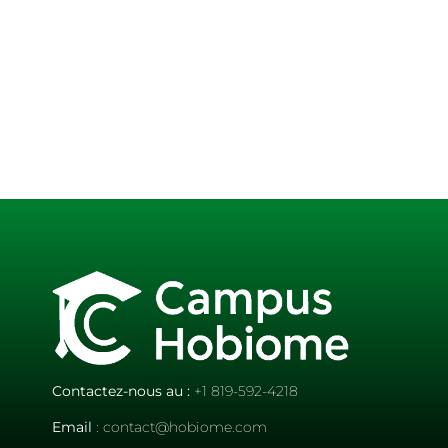
Contactez-nous au :
+1 819-592-4218
Email
: contact@hobiome.com