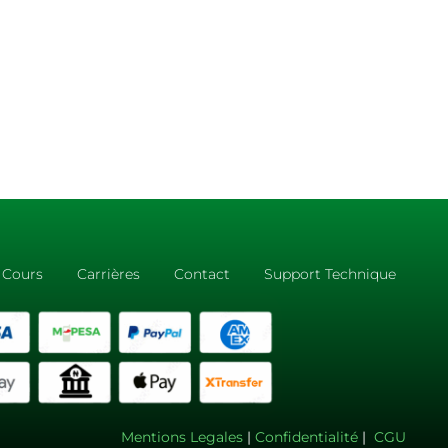
Cours
Carrières
Contact
Support Technique
Mentions Legales
|
Confidentialité
|
CGU