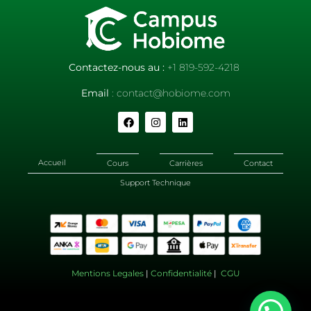
Contactez-nous au :
+1 819-592-4218
Email
: contact@hobiome.com
Accueil
Cours
Carrières
Contact
Support Technique
Mentions Legales
|
Confidentialité
|
CGU