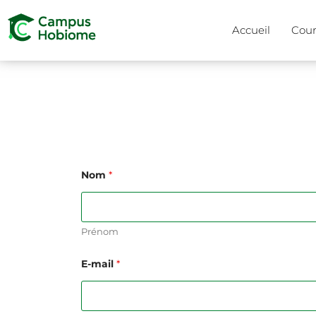
Accueil
Cour
Nom
*
Prénom
E
E-mail
*
-
m
a
i
l