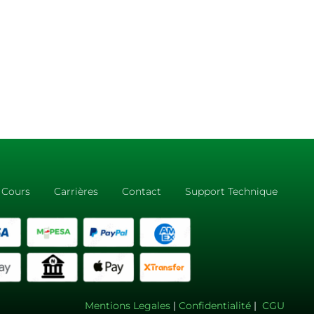
Cours
Carrières
Contact
Support Technique
Mentions Legales
|
Confidentialité
|
CGU